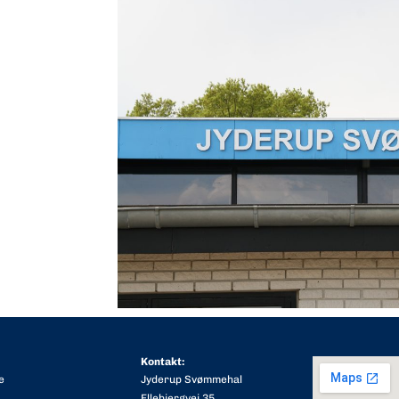
Kontakt:
e
Jyderup Svømmehal
Ellebjergvej 35