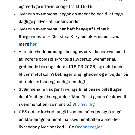
og fredage eftermiddage fra kl 15-16
Jyderup svømmehal søger en medarbejder til at tage
daglige prøver af bassinvandet
Jyderup svømmehal har haft besøg af
Holbæk
Borgermester –
Christina Krzyrosiak Hansen. Læs
mere
her
Af sikkerhedsmæssige årsager, er vi desværre nødt til
at indføre boldspils-forbud i Jyderup Svømmehal,
gældende fra dags dato (d.18.03.2025) og indtil andet
bliver meldt ud. Vi beklager ulejligheden og arbejder på
at finde en løsning hurtigst muligt.
Svømmehallen søger frivillige til at passe billetlugen i
de offentlige åbningstider (Man får et gratis årskort til
svømmehallen) se mere på
Bliv frivillig
OBS det er forbudt at gå i vandet, således også at gå i
omklædningsrummet, når svømmehallen åbner
før
livredder giver besked.
– Se
Ordensregler