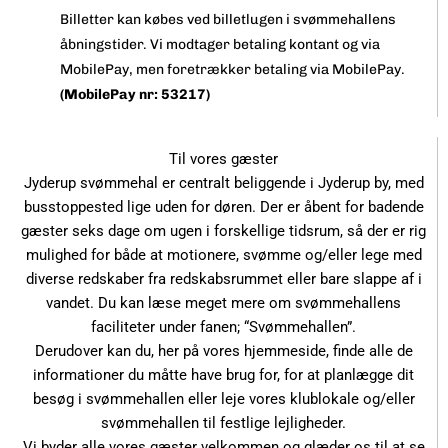
Billetter kan købes ved billetlugen i svømmehallens
åbningstider. Vi modtager betaling kontant og via
MobilePay, men foretrækker betaling via MobilePay.
(MobilePay nr: 53217)
Til vores gæster
Jyderup svømmehal er centralt beliggende i Jyderup by, med
busstoppested lige uden for døren. Der er åbent for badende
gæster seks dage om ugen i forskellige tidsrum, så der er rig
mulighed for både at motionere, svømme og/eller lege med
diverse redskaber fra redskabsrummet eller bare slappe af i
vandet. Du kan læse meget mere om svømmehallens
faciliteter under fanen; “Svømmehallen”.
Derudover kan du, her på vores hjemmeside, finde alle de
informationer du måtte have brug for, for at planlægge dit
besøg i svømmehallen eller leje vores klublokale og/eller
svømmehallen til festlige lejligheder.
Vi byder alle vores gæster velkommen og glæder os til at se