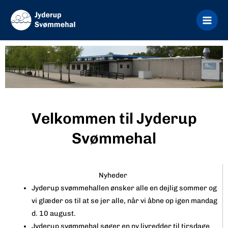
Gå
til
indholdet
Velkommen til Jyderup
Svømmehal
Nyheder
Jyderup s
vømmehallen ønsker alle en dejlig sommer og
vi glæder os til at se jer alle, når vi åbne op igen mandag
d. 10 august.
Jyderup svømmehal søger en ny livredder til tirsdage